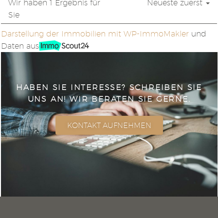
Wir haben 1 Ergebnis für
Neueste zuerst
Sie
Darstellung der Immobilien mit WP-ImmoMakler
und
Daten aus
HABEN SIE INTERESSE? SCHREIBEN SIE
UNS AN! WIR BERATEN SIE GERNE.
KONTAKT AUFNEHMEN