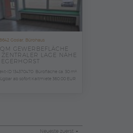
8642 Goslar, Bürohaus
0QM GEWERBEFLÄCHE
N ZENTRALER LAGE NÄHE
LIEGERHORST
ekt-ID 134370470
Bürofläche ca. 30 m²
fügbar ab sofort
Kaltmiete 360,00 EUR
Neueste zuerst