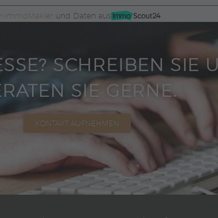
WP-ImmoMakler
und Daten aus
ESSE? SCHREIBEN SIE 
RATEN SIE GERNE.
KONTAKT AUFNEHMEN