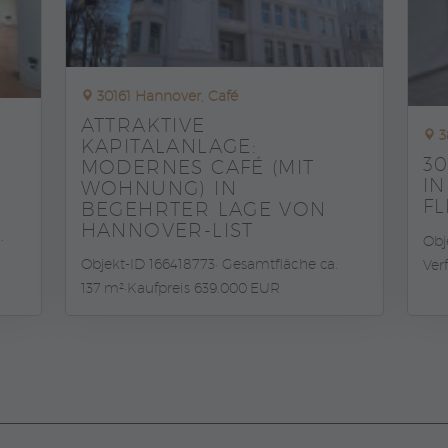
30161 Hannover, Café
ATTRAKTIVE
3
KAPITALANLAGE:
3
MODERNES CAFÉ (MIT
I
WOHNUNG) IN
F
BEGEHRTER LAGE VON
HANNOVER-LIST
.
Obj
Objekt-ID 166418773
Gesamtfläche ca.
Ver
137 m²
Kaufpreis 639.000 EUR