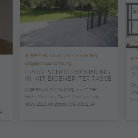
30519 Hannover (Döhren-Wülfel),
3
Erdgeschosswohnung
V
ERDGESCHOSSWOHNUNG
DE
IN MIT EIGENER TERRASSE
Obj
Objekt-ID 8751#hZpZzg
3 Zimmer
Woh
Wohnfläche ca. 94 m²
Verfügbar ab
Ver
01.08.2026
Kaufpreis 369.000 EUR
UR