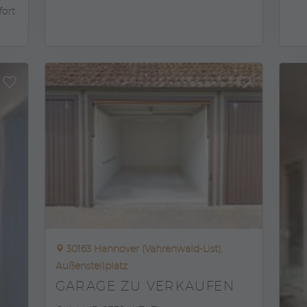
fort
30163 Hannover (Vahrenwald-List),
Außenstellplatz
GARAGE ZU VERKAUFEN