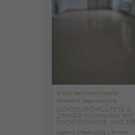
12207 Berlin (Bezirk Steglitz-
Zehlendorf), Etagenwohnung
LICHTDURCHFLUTETE 2-
ZIMMER-WOHNUNG MIT
DACHTERRASSE UND E
Objekt-ID 8766#hZpZzg
2 Zimmer