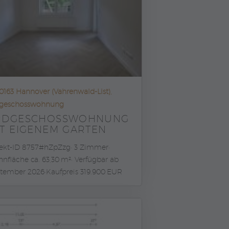
0163 Hannover (Vahrenwald-List),
geschosswohnung
RDGESCHOSSWOHNUNG
IT EIGENEM GARTEN
ekt-ID 8757#hZpZzg
3 Zimmer
nfläche ca. 63,30 m²
Verfügbar ab
tember 2026
Kaufpreis 319.900 EUR