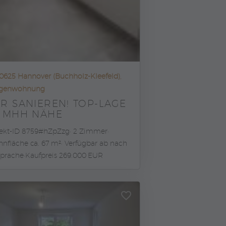
0625 Hannover (Buchholz-Kleefeld),
agenwohnung
R SANIEREN! TOP-LAGE
N MHH NÄHE
ekt-ID 8759#hZpZzg
2 Zimmer
nfläche ca. 67 m²
Verfügbar ab nach
prache
Kaufpreis 269.000 EUR