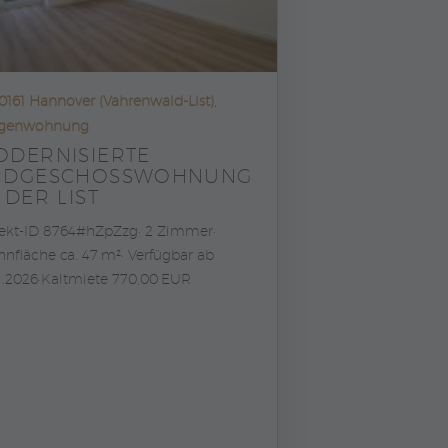
0161 Hannover (Vahrenwald-List),
agenwohnung
ODERNISIERTE
RDGESCHOSSWOHNUNG
 DER LIST
ekt-ID 8764#hZpZzg
2 Zimmer
nfläche ca. 47 m²
Verfügbar ab
1.2026
Kaltmiete 770,00 EUR