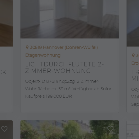
30519 Hannover (Döhren-Wülfel),
Etagenwohnung
3
LICHTDURCHFLUTETE 2-
Erd
ZIMMER-WOHNUNG
CK
E
M
Objekt-ID 8761#hZpZzg
2 Zimmer
Wohnfläche ca. 59 m²
Verfügbar ab Sofort
Obj
Kaufpreis 199.000 EUR
Woh
Sep