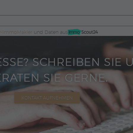
WP-ImmoMakler
und Daten aus
ESSE? SCHREIBEN SIE 
RATEN SIE GERNE.
KONTAKT AUFNEHMEN