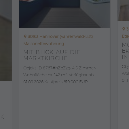
3
Et
30163 Hannover (Vahrenwald-List),
M
Maisonettewohnung
E
MIT BLICK AUF DIE
IN
MARKTKIRCHE
Obj
Objekt-ID 8767#hZpZzg
4,5 Zimmer
Woh
Wohnfläche ca. 142 m²
Verfügbar ab
01.1
01.09.2026
Kaufpreis 619.000 EUR
BK