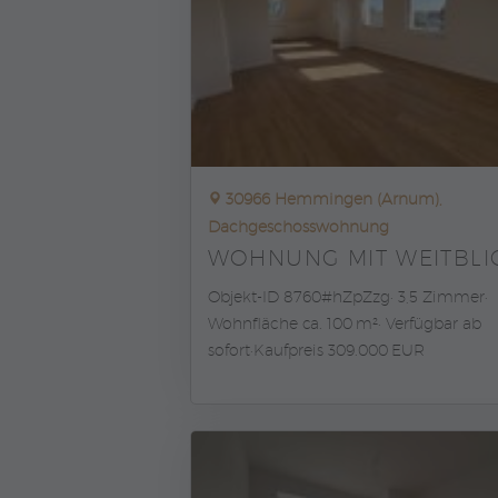
30966 Hemmingen (Arnum),
Dachgeschosswohnung
WOHNUNG MIT WEITBLI
Objekt-ID 8760#hZpZzg
3,5 Zimmer
Wohnfläche ca. 100 m²
Verfügbar ab
sofort
Kaufpreis 309.000 EUR