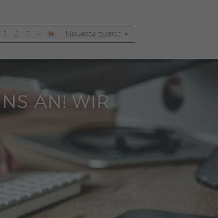
1
2
3
4
Neueste zuerst
UNS AN! WIR