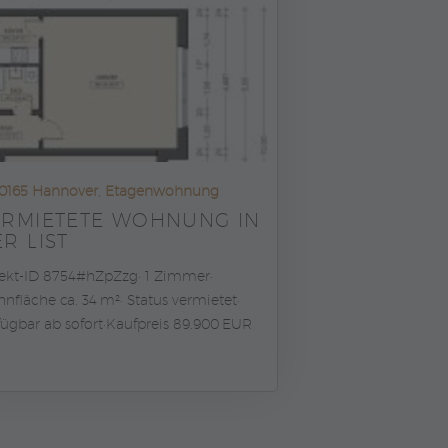
0165 Hannover, Etagenwohnung
ERMIETETE WOHNUNG IN
R LIST
ekt-ID 8754#hZpZzg
1 Zimmer
nfläche ca. 34 m²
Status vermietet
fügbar ab sofort
Kaufpreis 89.900 EUR