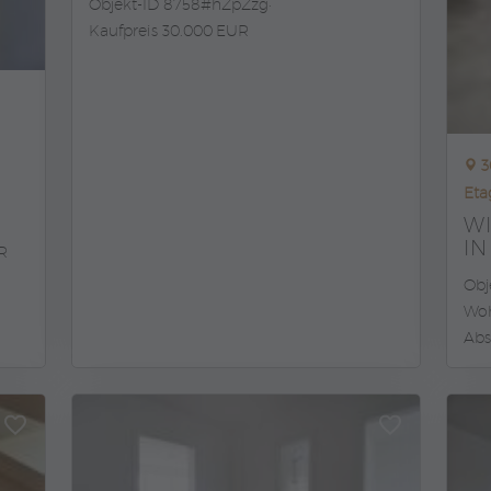
Objekt-ID 8758#hZpZzg
Kaufpreis 30.000 EUR
3
Et
WI
I
R
Obj
Woh
Abs